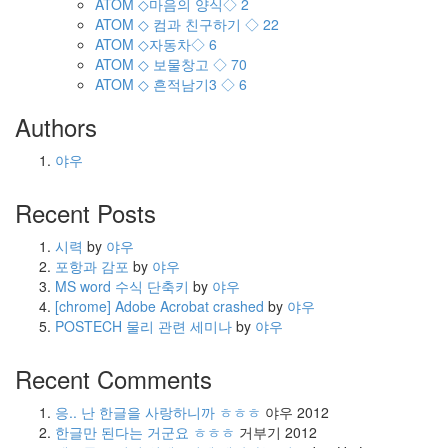
ATOM
◇마음의 양식◇
2
ATOM
◇ 컴과 친구하기 ◇
22
ATOM
◇자동차◇
6
ATOM
◇ 보물창고 ◇
70
ATOM
◇ 흔적남기3 ◇
6
Authors
야우
Recent Posts
시력
by
야우
포항과 감포
by
야우
MS word 수식 단축키
by
야우
[chrome] Adobe Acrobat crashed
by
야우
POSTECH 물리 관련 세미나
by
야우
Recent Comments
응.. 난 한글을 사랑하니까 ㅎㅎㅎ
야우
2012
한글만 된다는 거군요 ㅎㅎㅎ
거부기
2012