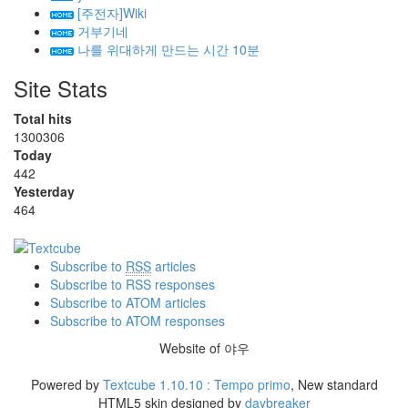
[주전자]Wiki
거부기네
나를 위대하게 만드는 시간 10분
Site Stats
Total hits
1300306
Today
442
Yesterday
464
Subscribe to
RSS
articles
Subscribe to RSS responses
Subscribe to ATOM articles
Subscribe to ATOM responses
Website of 야우
Powered by
Textcube 1.10.10 : Tempo primo
, New standard
HTML5 skin designed by
daybreaker