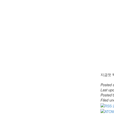
지금껏 
Posted
Last up
Posted
Filed
un