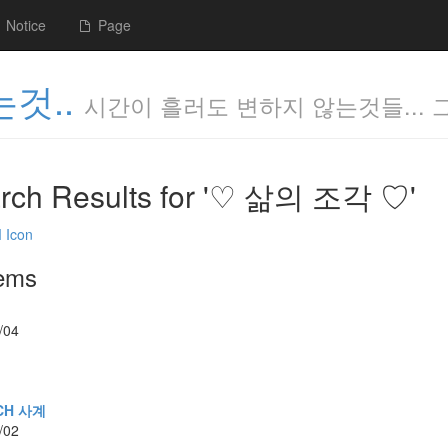
Notice
Page
것..
시간이 흘러도 변하지 않는것들... 
rch Results for '♡ 삶의 조각 ♡'
tems
/04
CH 사계
/02