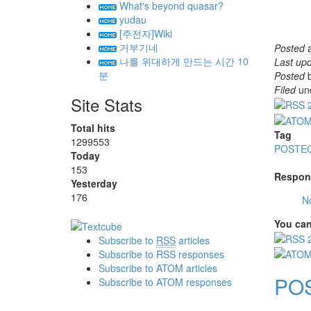
What's beyond quasar?
yudau
[주전자]Wiki
거부기네
Posted
나를 위대하게 만드는 시간 10
Last up
분
Posted
Filed
un
Site Stats
Total hits
Tag
1299553
POSTE
Today
153
Respon
Yesterday
176
N
You can
Subscribe to
RSS
articles
Subscribe to RSS responses
Subscribe to ATOM articles
PO
Subscribe to ATOM responses