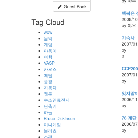
by 야우
Guest Book
맥북은 
2008/10
Tag Cloud
by 야우
wow
기숙사
음악
2007/01
게임
by
야옹이
2
여행
VASP
CCP200
카오스
2007/01
메탈
by
풍경
자동차
잊지말아
웹툰
2006/11
수소연료전지
by
단축키
하늘
78 계단
Bruce Dickinson
2006/07
미니게임
by
블리츠
스팸