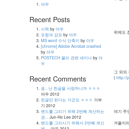
야우
Recent Posts
시력
by
야우
위에도 잠
포항과 감포
by
야우
MS word 수식 단축키
by
야우
[chrome] Adobe Acrobat crashed
by
야우
POSTECH 물리 관련 세미나
by
야
우
그 외의 
Recent Comments
(
http:/
응.. 난 한글을 사랑하니까 ㅎㅎㅎ
야우
2012
한글만 된다는 거군요 ㅎㅎㅎ
거부
기
2012
여기 주
밴드를 그리기 위해 2번째 계산하는
경...
Jun-Ho Lee
2012
겨울이라도
밴드를 그리시기 위해서 2번째 계산
에 ...
야우
2012