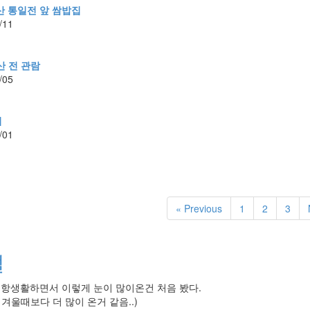
산 통일전 앞 쌈밥집
/11
산 전 관람
/05
이
/01
« Previous
1
2
3
설
포항생활하면서 이렇게 눈이 많이온건 처음 봤다.
년 겨울때보다 더 많이 온거 같음..)