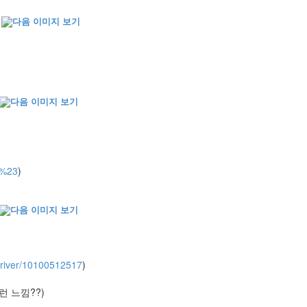
g%23
)
driver/10100512517
)
런 느낌??)