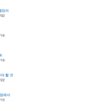
잼있어
/02
/16
6
/16
야 할 것
/22
 앞에서
/10