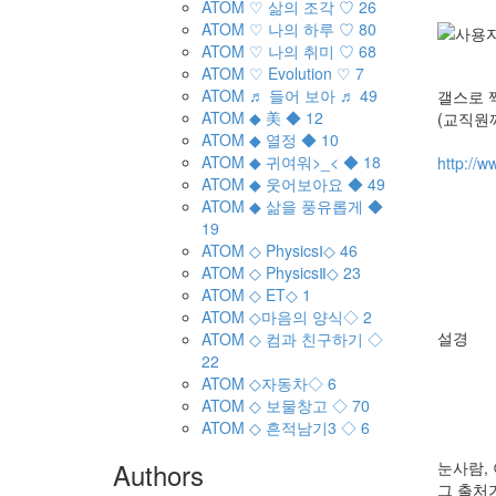
ATOM
♡ 삶의 조각 ♡
26
ATOM
♡ 나의 하루 ♡
80
ATOM
♡ 나의 취미 ♡
68
ATOM
♡ Evolution ♡
7
ATOM
♬ 들어 보아 ♬
49
갤스로 
ATOM
◆ 美 ◆
12
(교직원
ATOM
◆ 열정 ◆
10
ATOM
◆ 귀여워>_< ◆
18
http://w
ATOM
◆ 웃어보아요 ◆
49
ATOM
◆ 삶을 풍유롭게 ◆
19
ATOM
◇ PhysicsⅠ◇
46
ATOM
◇ PhysicsⅡ◇
23
ATOM
◇ ET◇
1
ATOM
◇마음의 양식◇
2
설경
ATOM
◇ 컴과 친구하기 ◇
22
ATOM
◇자동차◇
6
ATOM
◇ 보물창고 ◇
70
ATOM
◇ 흔적남기3 ◇
6
Authors
눈사람, 
그 출처