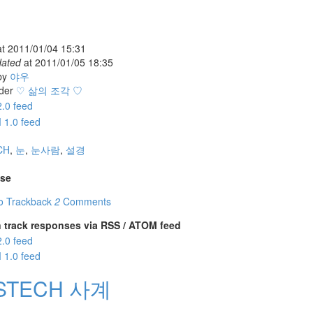
at
2011/01/04 15:31
dated
at
2011/01/05 18:35
by
야우
der
♡ 삶의 조각 ♡
CH
,
눈
,
눈사람
,
설경
se
o Trackback
2
Comments
 track responses via RSS / ATOM feed
STECH 사계