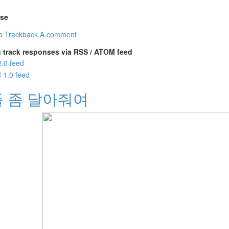
se
o Trackback
A comment
 track responses via RSS / ATOM feed
 좀 달아줘여