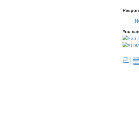
Respon
N
You can
리플