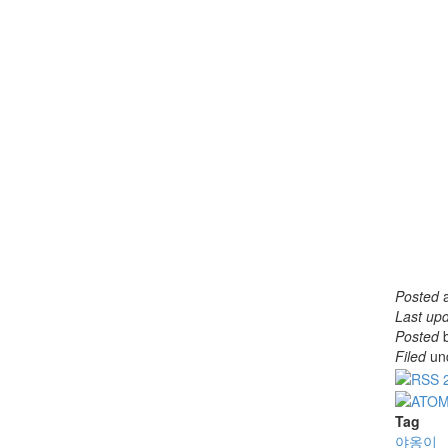
Posted
Last up
Posted
b
Filed
un
Tag
야옹이