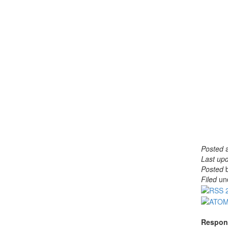
Posted
Last up
Posted
b
Filed
un
Respon