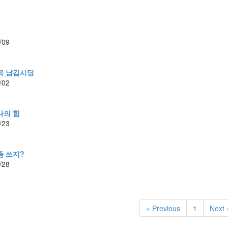
/09
꼭 남깁시당
/02
나의 힘
/23
좀 쓰지?
/28
« Previous
1
Next 