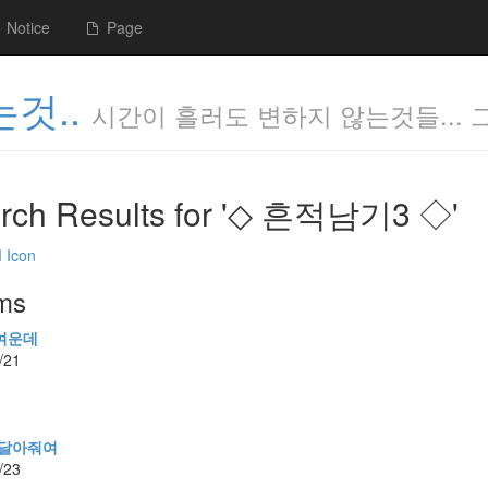
Notice
Page
것..
시간이 흘러도 변하지 않는것들... 
rch Results for '◇ 흔적남기3 ◇'
ems
여운데
/21
 달아줘여
/23