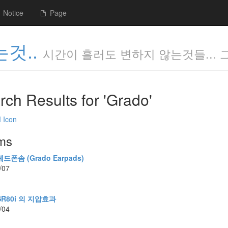
Notice
Page
것..
시간이 흘러도 변하지 않는것들... 
rch Results for 'Grado'
ems
드폰솜 (Grado Earpads)
/07
 SR80i 의 지압효과
/04