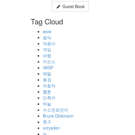
Guest Book
Tag Cloud
wow
음악
야옹이
게임
여행
카오스
VASP
메탈
풍경
자동차
웹툰
단축키
하늘
수소연료전지
Bruce Dickinson
축구
xcrysden
눈