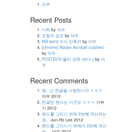
야우
Recent Posts
시력
by
야우
포항과 감포
by
야우
MS word 수식 단축키
by
야우
[chrome] Adobe Acrobat crashed
by
야우
POSTECH 물리 관련 세미나
by
야
우
Recent Comments
응.. 난 한글을 사랑하니까 ㅎㅎㅎ
야우
2012
한글만 된다는 거군요 ㅎㅎㅎ
거부
기
2012
밴드를 그리기 위해 2번째 계산하는
경...
Jun-Ho Lee
2012
밴드를 그리시기 위해서 2번째 계산
에 ...
야우
2012