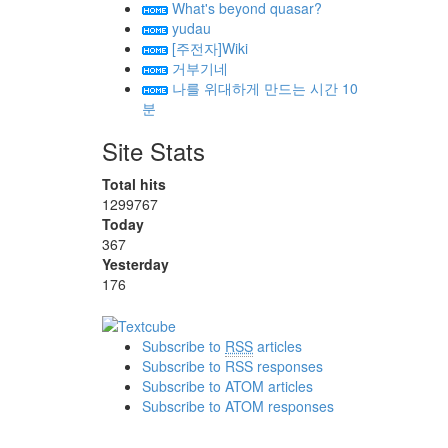
What's beyond quasar?
yudau
[주전자]Wiki
거부기네
나를 위대하게 만드는 시간 10
분
Site Stats
Total hits
1299767
Today
367
Yesterday
176
Subscribe to
RSS
articles
Subscribe to RSS responses
Subscribe to ATOM articles
Subscribe to ATOM responses