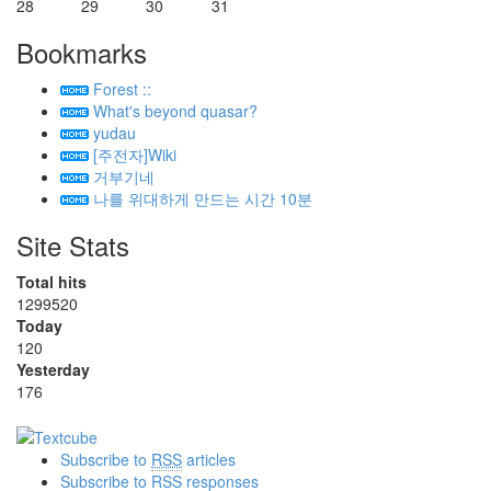
28
29
30
31
Bookmarks
Forest ::
What's beyond quasar?
yudau
[주전자]Wiki
거부기네
나를 위대하게 만드는 시간 10분
Site Stats
Total hits
1299520
Today
120
Yesterday
176
Subscribe to
RSS
articles
Subscribe to RSS responses