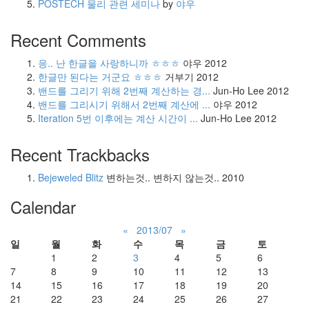
POSTECH 물리 관련 세미나
by
야우
Recent Comments
응.. 난 한글을 사랑하니까 ㅎㅎㅎ
야우
2012
한글만 된다는 거군요 ㅎㅎㅎ
거부기
2012
밴드를 그리기 위해 2번째 계산하는 경...
Jun-Ho Lee
2012
밴드를 그리시기 위해서 2번째 계산에 ...
야우
2012
Iteration 5번 이후에는 계산 시간이 ...
Jun-Ho Lee
2012
Recent Trackbacks
Bejeweled Blitz
변하는것.. 변하지 않는것..
2010
Calendar
«
2013/07
»
일
월
화
수
목
금
토
1
2
3
4
5
6
7
8
9
10
11
12
13
14
15
16
17
18
19
20
21
22
23
24
25
26
27