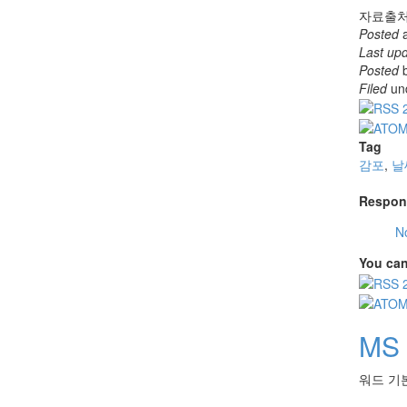
자료출처
Posted
Last up
Posted
Filed
un
Tag
감포
,
날
Respon
N
You can
MS
워드 기