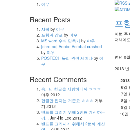
야우
Recent Posts
포항
시력
by
야우
이번 주
포항과 감포
by
야우
저녁에도
MS word 수식 단축키
by
야우
[chrome] Adobe Acrobat crashed
by
야우
평년 8
POSTECH 물리 관련 세미나
by
야
우
2013 년
Recent Comments
201
6일
응.. 난 한글을 사랑하니까 ㅎㅎㅎ
7일
야우
2012
8일
한글만 된다는 거군요 ㅎㅎㅎ
거부
기
2012
9일
밴드를 그리기 위해 2번째 계산하는
10일
경...
Jun-Ho Lee
2012
밴드를 그리시기 위해서 2번째 계산
에 ...
야우
2012