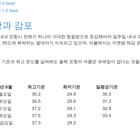
과 감포
 내내 포항시 전체가 하나의 거대한 찜질방으로 둔갑해버려 일주일 내내 
 30도에 육박하는 열대야가 지속되고 있으며, 어플에서는 어젯밤 체감 온도
월 기온과 최고 온도를 살펴봐도 올해 포항의 여름은 유례없이 덥다는 것을 
3년 8월
최고기온
최저기온
일평균기온
 월요일
36.2
24.9
30.3
 화요일
36.5
25.6
31.3
 수요일
37.2
29.1
32.8
 목요일
37.5
29.3
33.5
 금요일
37.3
29.2