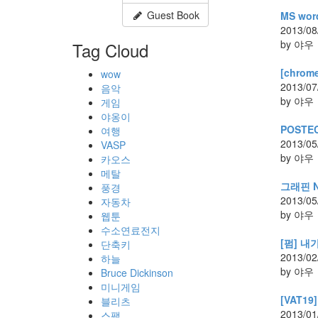
Guest Book
MS wo
2013/08
by 야우
Tag Cloud
[chrome
wow
2013/07
음악
by 야우
게임
야옹이
POSTE
여행
2013/05
VASP
by 야우
카오스
메탈
그래핀 N
풍경
2013/05
자동차
by 야우
웹툰
수소연료전지
[펌] 
단축키
2013/02
하늘
by 야우
Bruce Dickinson
미니게임
[VAT19] 
블리츠
2013/01
스팸