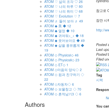
cylindric
ATOM
♡ 삶의 조각 ♡
26
ATOM
♡ 나의 하루 ♡
80
참고로 O.
ATOM
♡ 나의 취미 ♡
68
ATOM
♡ Evolution ♡
7
잠깐 시
ATOM
♬ 들어 보아 ♬
49
ATOM
◆ 美 ◆
12
http://w
ATOM
◆ 열정 ◆
10
ATOM
◆ 귀여워>_< ◆
18
ATOM
◆ 웃어보아요 ◆
49
Posted
ATOM
◆ 삶을 풍유롭게 ◆
Last up
19
Posted
ATOM
◇ PhysicsⅠ◇
46
Filed
un
ATOM
◇ PhysicsⅡ◇
23
ATOM
◇ ET◇
1
ATOM
◇마음의 양식◇
2
ATOM
◇ 컴과 친구하기 ◇
Tag
22
시력
ATOM
◇자동차◇
6
ATOM
◇ 보물창고 ◇
70
Respon
ATOM
◇ 흔적남기3 ◇
6
N
Authors
You can