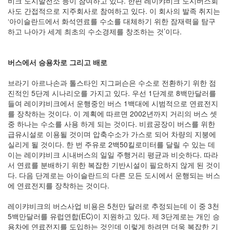
비크 도시발전소 등이 참여하고 있다. 한편 레이캬비크 도시버스회
사도 간접적으로 지주회사로 참여하고 있다. 이 회사의 발족 취지는
‘아이슬란드에서 화석연료를 수소를 대체하기 위한 잠재력을 탐구
하고 나아가 세계 최초의 수소경제를 창조하는 것’이다.
버스에서 승용차로 그리고 배로
브라기 아르나손과 톨스타인 지그퍼슨은 수소로 전환하기 위한 점
진적인 5단계 시나리오를 가지고 있다. 우선 1단계로 8백만달러를
들여 레이캬비크에서 운행중인 버스 1백대에 시범적으로 연료전지
를 장착하는 것이다. 이 계획에 따르면 2002년까지 거리의 버스 셋
중 하나는 수소를 사용 하게 되는 것이다. 비료공장이 버스를 위한
급유시설로 이용될 것이며 압축수소가 가스로 되어 차량의 지붕에
실리게 될 것이다. 한 번 주유로 2백50킬로미터를 달릴 수 있는 데
이는 레이캬비크 시내버스의 일일 주행거리 평균과 비슷하다. 따라
서 연료를 분배하기 위한 복잡한 기반시설이 필요하지 않게 된 것이
다. 다음 단계로는 아이슬란드의 다른 모든 도시에서 운행되는 버스
에 연료전지를 장착하는 것이다.
레이캬비크의 버스사업 비용은 5천만 달러로 추정되는데 이 중 3천
5백만달러를 유럽연합(EC)이 지원하고 있다. 제 3단계로는 개인 승
용차에 연료전지를 도입하는 것인데 이렇게 하려면 더욱 복잡한 기