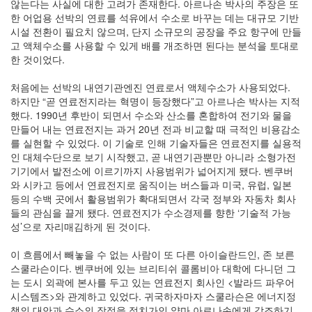
않는다는 사실에 대한 고려가 존재한다. 아르나손 박사의 주장은 또
한 어업용 선박의 연료를 석유에서 수소로 바꾸는 데는 대규모 기반
시설 전환이 필요치 않으며, 단지 소규모의 공장을 주요 항구에 만들
고 액체수소를 사용할 수 있게 배를 개조하면 된다는 분석을 토대로
한 것이었다.
처음에는 선박의 내연기관엔진 연료로서 액체수소가 사용되었다.
하지만 “곧 연료전지라는 혁명이 등장했다”고 아르나손 박사는 지적
했다. 1990년 후반이 되면서 수소와 산소를 혼합하여 전기와 물을
만들어 내는 연료전지는 과거 20년 전과 비교할 때 극적인 비용감소
를 실현할 수 있었다. 이 기술로 인해 기술자들은 연료전지를 실용적
인 대체수단으로 보기 시작했고, 곧 내연기관뿐만 아니라 소형가전
기기에서 발전소에 이르기까지 사용범위가 넓어지게 됐다. 벤쿠버
와 시카고 등에서 연료전지로 움직이는 버스들과 미국, 유럽, 일본
등의 수백 곳에서 활용범위가 확대되면서 각국 정부와 자동차 회사
들의 관심을 끌게 됐다. 연료전지가 수소경제를 향한 ‘기술적 가능
성’으로 자리매김하게 된 것이다.
이 흐름에서 빼놓을 수 없는 사람이 또 다른 아이슬란드인, 존 보른
스쿨라슨이다. 벤쿠버에 있는 브리티쉬 콜롬비아 대학에 다니던 그
는 도시 외곽에 본사를 두고 있는 연료전지 회사인 <발라드 파우어
시스템즈>와 관계하고 있었다. 귀국하자마자 스쿨라슨은 에너지정
책의 대안과 수소의 장점을 정치가인 얄마 아르나손에게 강조하기