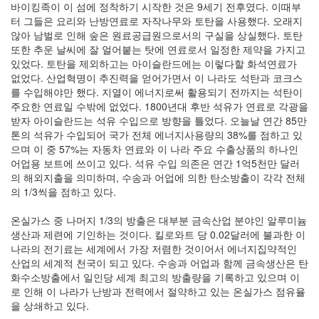
바이킹족이 이 섬에 정착하기 시작한 것은 9세기 전후였다. 이때부
터 그들은 요리와 난방연료로 자작나무와 토탄을 사용했다. 오래지
않아 남벌로 인해 숲은 원료공급원으로서의 구실을 상실했다. 토탄
또한 추운 날씨에 잘 얼어붙는 탓에 연료로서 일정한 제약을 가지고
있었다. 토탄을 제외하고는 아이슬란드에는 이렇다할 화석연료가
없었다. 산업혁명이 추진력을 얻어가면서 이 나라도 석탄과 코크스
를 수입해야만 했다. 지열이 에너지로써 활용되기 전까지는 석탄이
주요한 연료일 수밖에 없었다. 1800년대 후반 석유가 연료로 각광을
받자 아이슬란드는 석유 수입으로 방향을 틀었다. 오늘날 연간 85만
톤의 석유가 수입되어 국가 전체 에너지사용량의 38%를 점하고 있
으며 이 중 57%는 자동차 연료와 이 나라 주요 수출상품의 하나인
어업용 보트에 쓰이고 있다. 석유 수입 의존은 연간 1억5천만 달러
의 해외지출을 의미하며, 수송과 어업에 의한 탄소방출이 각각 전체
의 1/3씩을 점하고 있다.
온실가스 중 나머지 1/3의 방출은 대부분 금속산업 분야인 알루미늄
생산과 제련에 기인하는 것이다. 킬로와트 당 0.02달러에 불과한 이
나라의 전기료는 세계에서 가장 저렴한 것이어서 에너지집약적인
산업의 세계적 천국이 되고 있다. 수송과 어업과 함께 금속생산은 탄
화수소방출에서 일인당 세계 최고의 방출량을 기록하고 있으며 이
로 인해 이 나라가 난방과 전력에서 절약하고 있는 온실가스 점유율
을 상쇄하고 있다.