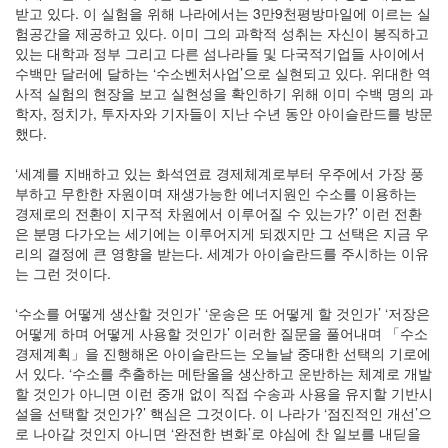
받고 있다. 이 실험을 위해 나라에서는 3만9천평방마일에 이르는 실
험공간을 제공하고 있다. 이미 그의 과학적 성취는 자신이 봉직하고
있는 대학과 정부 그리고 다른 섬나라들 및 다국적기업들 사이에서
수백만 달러에 달하는 ‘수소벤처사업’으로 실현되고 있다. 위대한 역
사적 실험의 현장을 보고 실현성을 확인하기 위해 이미 수백 명의 과
학자, 정치가, 투자자와 기자들이 지난 수년 동안 아이슬란드를 방문
했다.
‘세계를 지배하고 있는 화석연료 경제체계로부터 우주에서 가장 풍
부하고 무한한 자원이며 재생가능한 에너지원인 수소를 이용하는
경제로의 전환이 지구적 차원에서 이루어질 수 있는가?’ 이런 전환
은 분명 다가오는 세기에는 이루어지게 되겠지만 그 선택은 지금 우
리의 결정에 큰 영향을 받는다. 세계가 아이슬란드를 주시하는 이유
는 그런 것이다.
‘수소를 어떻게 생산할 것인가’ ‘운송은 또 어떻게 할 것인가’ ‘저장은
어떻게 하며 어떻게 사용할 것인가’ 이러한 질문을 풀어내며 「수소
경제계획」을 진행해온 아이슬란드는 오늘날 중대한 선택의 기로에
서 있다. ‘수소를 추출하는 메탄올을 생산하고 운반하는 체계로 개발
할 것인가 아니면 이런 중개 없이 직접 수송과 사용을 유지할 기반시
설을 선택할 것인가?’ 핵심은 그것이다. 이 나라가 ‘점진적인 개선’으
로 나아갈 것인지 아니면 ‘완전한 변화’로 야심에 찬 일보를 내딛을