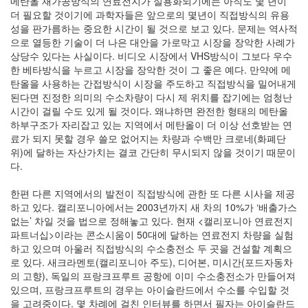
메탄올 재가공방식의 연료전지가 실용화되기에는 아직도 몇 년이
더 필요할 것이기에 과학자들은 앞으로의 몇년이 직접방식의 유용
성을 판가름하는 중요한 시간이 될 것으로 보고 있다. 문제는 역사적
으로 열등한 기술이 더 나은 대안을 가로막고 시장을 장악한 사례가
상당수 있다는 사실이다. 비디오 시장에서 VHS방식이 그보다 우수
한 베타방식을 누르고 시장을 장악한 것이 그 좋은 예다. 만약에 메
탄올을 사용하는 간접방식이 시장을 주도하고 직접방식을 밀어내게
된다면 진정한 의미의 수소차량이 다시 제 위치를 잡기에는 엄청난
시간이 걸릴 수도 있게 될 것이다. 왜냐하면 완전한 형태의 메탄올
하부구조가 자리잡고 있는 지역에서 메탄올이 더 이상 선호받는 연
료가 되지 못할 경우 쓸모 없어지는 차량과 수백만 크로네(화폐단
위)에 달하는 자산가치는 결코 간단히 무시되지 않을 것이기 때문이
다.
한편 다른 지역에서의 발전이 직접방식에 관한 또 다른 시사을 제공
하고 있다. 캘리포니아에서는 2003년까지 새 차의 10%가 ‘배출가스
없는’ 차일 것을 법으로 정해놓고 있다. 현재 <캘리포니아 연료전지
파트너십>이라는 콘소시움이 50대에 달하는 연료전지 차량을 실험
하고 있으며 아울러 직접방식의 수소충전소 두 곳을 건설할 계획으
로 있다. 새크라멘토(캘리포니아 주도), 디어본, 미시간(포드자동차
의 고향), 독일의 프랑크프루트 공항에 이미 수소충전소가 만들어져
있으며, 프랑크프루트의 경우는 아이슬란드에서 수소를 수입할 것
을 고려중이다. 몇 차례에 걸친 인터뷰를 하면서 필자는 아이슬란드