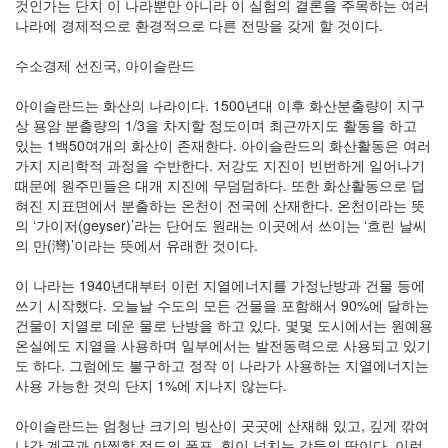
것인가는 단지 이 나라뿐만 아니라 이 실험의 결론을 주목하는 여러
나라에 경제적으로 환경적으로 다른 전망을 갖게 할 것이다.
수소경제 선진국, 아이슬란드
아이슬란드는 화산의 나라이다. 1500년대 이후 화산분출량이 지구
상 용암 분출량의 1/3을 차지할 정도이며 최근까지도 활동을 하고
있는 1백50여개의 화산이 존재한다. 아이슬란드의 화산활동은 여러
가지 지리학적 과정을 수반한다. 저강도 지진이 빈번하게 일어나기
때문에 원주민들은 대개 지진에 무덤덤하다. 또한 화산활동으로 덥
혀진 지표면에서 분출하는 온천이 전국에 산재한다. 온천이라는 뜻
의 ‘가이저(geyser)’라는 단어도 원래는 이곳에서 쓰이는 ‘흐린 날씨
의 만(灣)’이라는 뜻에서 유래한 것이다.
이 나라는 1940년대부터 이런 지열에너지를 가정난방과 건물 등에
쓰기 시작했다. 오늘날 수도의 모든 건물을 포함해서 90%에 달하는
건물이 지열로 데운 물로 난방을 하고 있다. 몇몇 도시에서는 원예용
온실에도 지열을 사용하며 일부에서는 발전동력으로 사용되고 있기
도 하다. 그럼에도 불구하고 정작 이 나라가 사용하는 지열에너지는
사용 가능한 것의 단지 1%에 지나지 않는다.
아이슬란드는 엄청난 크기의 빙산이 곳곳에 산재해 있고, 깊게 깎여
나간 계곡과 아찔할 정도의 폭포, 힘이 넘치는 강들의 땅이다. 이런