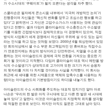
가 수소시대의 ‘쿠웨이트’가 될지 모른다는 생각을 자주 했다.
스쿨라손은 필자에게 콘소시움 내부에서 ‘지극히 개방적인 논의’가
진행중이며 자신들은 “혁신적 변화를 앞두고 조심스런 행보를 하고
있다”고 밝히면서 그 자신은 고압수소가스가 사용되는 것에 관심이
있다고 전했다. 셸과 다임러 클라이슬러도 수소충전소가 수소발생
기를 이용한 간접방식보다 잠재적으로는 더 경쟁력이 있으며, 직접
방식의 사업화가 세계 경쟁에서 자신들이 우위에 설 수도 있는 길이
라는 인식을 하고 있는 것처럼 보였다. 2000년 6월 워싱턴에서 있었
던 회의석상에서 셸 수소 부문 최고책임자인 던 휴버트는 직접수소
가 연료전지에는 최상의 방식이라고 단언하면서, 지열을 수소로 전
환하는 것이 아이슬란드의 경제에 극적 전환을 가져오는 중요한 기
회가 될 것이라고 지적했다. 다임러 클라이슬러 대표 역시 메탄올 방
식의 수소발생기가 상대적으로 고가이며 또한 크기가 커서 승용차
의 뒷자리를 거의 다 차지할 것이라는 사실을 지적했다. 이 회사는
최근에 새 세대를 위한 시제품으로 액체와 압축수소를 사용하는 차
량(이는 아이슬란드의 기본방침이기도 하다)을 내놓기도 했다.
아이슬란드의 수소 사회화를 주도하는 대표적 정치가인 얄마 아르
나손은 “우리의 한 발은 아직 구시대에 있고 다른 한 발은 새 시대에
놓여 있다”고 말한다. 이것은 아이슬란드의 지정학적 위치를 생각할
때 적절한 은유로 보인다. 하지만 아직도 질문은 그대로 남아 있다.