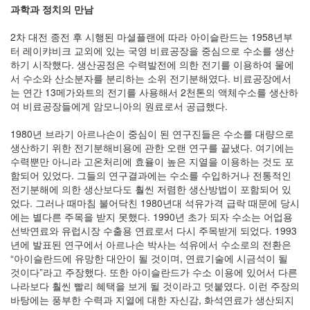
과학과 정치의 만남
2차 대전 종전 후 시행된 마셜플랜에 따라 아이슬란드는 1958년부
터 레이캬비크 교외에 있는 국영 비료공장을 중심으로 수소를 생산
하기 시작했다. 생산공정은 수력발전에 의한 전기를 이용하여 물에
서 수소와 산소분자를 분리하는 소위 전기분해였다. 비료공장에서
는 연간 13메가와트의 전기를 사용해서 2천톤의 액체수소를 생산하
여 비료공장들에게 암모니아의 원료로서 공급했다.
1980년 브라기 아르나손이 중심이 된 연구진들은 수소를 대량으로
생산하기 위한 전기분해비용에 관한 오랜 연구를 끝냈다. 여기에는
수력뿐만 아니라 고온처리에 효율이 높은 지열을 이용하는 것도 포
함되어 있었다. 그들의 연구결과에는 수소를 수입하거나 전통적인
전기분해에 의한 생산보다도 훨씬 저렴한 생산방법이 포함되어 있
었다. 그러나 때마침 불어닥친 1980년대 석유가격 급락 때문에 당시
에는 별다른 주목을 받지 못했다. 1990년 초가 되자 수소는 어업용
선박연료와 유럽시장 수출용 연료로서 다시 주목받게 되었다. 1993
년에 발표된 연구에서 아르나손 박사는 석유에서 수소로의 전환은
“아이슬란드에 유망한 대안이 될 것이며, 연료기술에 시금석이 될
것이다”라고 주장했다. 또한 아이슬란드가 수소 이용에 있어서 다른
나라보다 훨씬 빨리 혜택을 보게 될 것이라고 덧붙였다. 이런 주장의
바탕에는 풍부한 수력과 지열에 대한 자신감, 화석연료가 생산되지