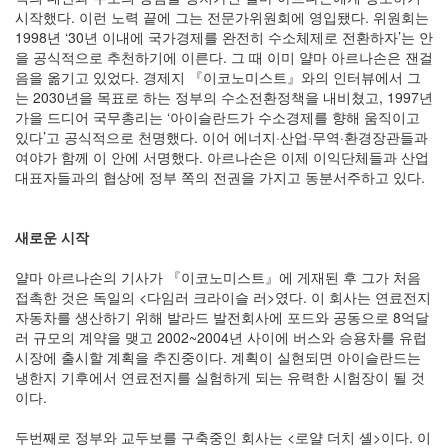
시작했다. 이런 노력 끝에 그는 전문가위원회에 영입됐다. 위원회는
1998년 ‘30년 이내에 국가경제를 완전히 수소체제로 전환하자’는 안
을 공식적으로 추천하기에 이른다. 그 때 이미 얄마 아르나손은 잰걸
음을 옮기고 있었다. 경제지 『이코노미스트』와의 인터뷰에서 그
는 2030년을 목표로 하는 정부의 수소전환정책을 내비쳤고, 1997년
가을 드디어 국무총리는 ‘아이슬란드가 수소경제를 향해 움직이고
있다’고 공식적으로 천명했다. 이어 에너지·산업·무역·환경장관들과
여야가 함께 이 안에 서명했다. 아르나손은 이제 이익단체들과 산업
대표자들과의 협상에 정부 쪽의 전권을 가지고 동분서주하고 있다.
새로운 시작
얄마 아르나손의 기사가 『이코노미스트』에 게재된 후 그가 처음
접촉한 것은 독일의 <다임러 크라이슬 러>였다. 이 회사는 연료전지
자동차를 생산하기 위해 발라드 발전회사에 포드와 공동으로 8억달
러 규모의 계약을 맺고 2002~2004년 사이에 버스와 승용차를 유럽
시장에 출시할 계획을 추진중이다. 계획이 실현되면 아이슬란드는
냉한지 기후에서 연료전지를 실험하게 되는 유력한 시험장이 될 것
이다.
두번째로 정부와 교두보를 구축중인 회사는 <로얄 더치 셸>이다. 이