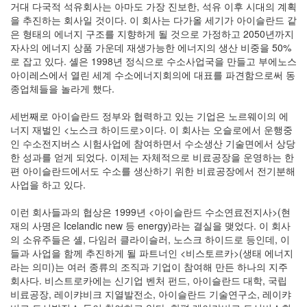
거대 다국적 석유회사는 아마도 가장 진보한, 석유 이후 시대의 계획
을 추진하는 회사일 것이다. 이 회사는 다가올 세기가 아이슬란드 같
은 형태의 에너지 구조를 지향하게 될 것으로 가정하고 2050년까지
자사의 에너지 상품 가운데 재생가능한 에너지의 생산 비중을 50%
로 잡고 있다. 셸은 1998년 정식으로 수소사업국을 만들고 부에노스
아이레스에서 열린 세계 수소에너지회의에 대표를 파견함으로써 동
종업체들을 놀라게 했다.
세번째로 아이슬란드 정부와 협력하고 있는 기업은 노르웨이의 에
너지 재벌인 <노스크 하이드로>이다. 이 회사는 오슬로에서 운행중
인 수소전지버스 시험사업에 참여하면서 수소생산 기술면에서 상당
한 성과를 얻게 되었다. 이제는 자체적으로 비료공장을 운영하는 한
편 아이슬란드에서도 수소를 생산하기 위한 비료공장에서 전기분해
사업을 하고 있다.
이런 회사들과의 협상은 1999년 <아이슬란드 수소연료전지사>(현
재의 사명은 Icelandic new 등 energy)라는 결실을 맺었다. 이 회사
의 소유주들은 셸, 다임러 클라이슬러, 노스크 하이드로 등인데, 이
들과 사업을 함께 추진하게 될 파트너인 <비스토르카>(생태 에너지
라는 의미)는 여러 종류의 조직과 기업이 참여해 만든 하나의 지주
회사다. 비스트로카에는 신기업 벤처 펀드, 아이슬란드 대학, 국립
비료공장, 레이캬비크 지열발전소, 아이슬란드 기술연구소, 레이캬