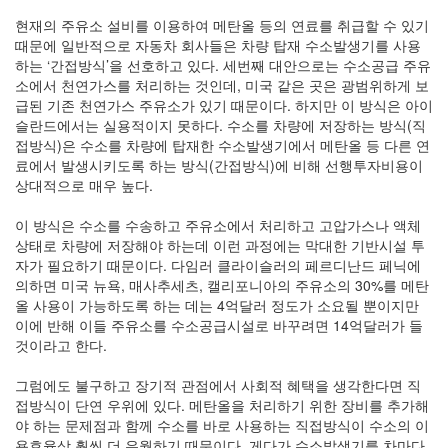
현재의 주유소 설비를 이용하여 메탄올 등의 연료를 취급할 수 있기
때문에 일반적으로 자동차 회사들은 차량 탑재 수소발생기를 사용
하는 ‘간접방식’을 선호하고 있다. 세번째 대안으로는 수소공급 주유
소에서 천연가스를 처리하는 것인데, 미국 같은 곳은 광범위하게 보
급된 기존 천연가스 주유소가 있기 때문이다. 하지만 이 방식은 아이
슬란드에서는 실용적이지 못하다. 수소를 차량에 저장하는 방식(직
접방식)은 수소를 차량에 탑재한 수소발생기에서 메탄올 등 다른 연
료에서 발생시키도록 하는 방식(간접방식)에 비해 선행투자비용이
상대적으로 매우 높다.
이 방식은 수소를 수송하고 주유소에서 처리하고 고압가스나 액체
상태로 차량에 저장해야 하는데 이런 과정에는 막대한 기반시설 투
자가 필요하기 때문이다. 다임러 클라이슬러의 페르디난드 페닉에
의하면 미국 뉴욕, 매사추세츠, 캘리포니아의 주유소의 30%를 메탄
올 사용이 가능하도록 하는 데는 4억달러 정도가 소요될 뿐이지만
이에 반해 이들 주유소를 수소공급시설로 바꾸려면 14억달러가 들
것이라고 한다.
그럼에도 불구하고 장기적 관점에서 사회적 혜택을 생각한다면 직
접방식이 단연 우위에 있다. 메탄올을 처리하기 위한 장비를 추가해
야 하는 문제점과 함께 수소를 바로 사용하는 직접방식이 수소의 이
용효율상 훨씬 더 우월하기 때문이다. 게다가 수소발생기를 차마다