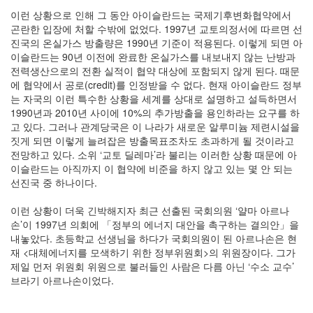
이런 상황으로 인해 그 동안 아이슬란드는 국제기후변화협약에서
곤란한 입장에 처할 수밖에 없었다. 1997년 교토의정서에 따르면 선
진국의 온실가스 방출량은 1990년 기준이 적용된다. 이렇게 되면 아
이슬란드는 90년 이전에 완료한 온실가스를 내보내지 않는 난방과
전력생산으로의 전환 실적이 협약 대상에 포함되지 않게 된다. 때문
에 협약에서 공로(credit)를 인정받을 수 없다. 현재 아이슬란드 정부
는 자국의 이런 특수한 상황을 세계를 상대로 설명하고 설득하면서
1990년과 2010년 사이에 10%의 추가방출을 용인하라는 요구를 하
고 있다. 그러나 관계당국은 이 나라가 새로운 알루미늄 제련시설을
짓게 되면 이렇게 늘려잡은 방출목표조차도 초과하게 될 것이라고
전망하고 있다. 소위 ‘교토 딜레마’라 불리는 이러한 상황 때문에 아
이슬란드는 아직까지 이 협약에 비준을 하지 않고 있는 몇 안 되는
선진국 중 하나이다.
이런 상황이 더욱 긴박해지자 최근 선출된 국회의원 ‘얄마 아르나
손’이 1997년 의회에 「정부의 에너지 대안을 촉구하는 결의안」을
내놓았다. 초등학교 선생님을 하다가 국회의원이 된 아르나손은 현
재 <대체에너지를 모색하기 위한 정부위원회>의 위원장이다. 그가
제일 먼저 위원회 위원으로 불러들인 사람은 다름 아닌 ‘수소 교수’
브라기 아르나손이었다.