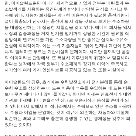
만, 아이슬란드뿐만 아니라 세계적으로 기업과 정부는 메탄올과 수
소발생기를 사용하는 중간단계의 방식에 상당한 관심을 가지고 투
자해 왔다. 자동차 회사들은 막대한 비용투자가 필요한 충전기반시
설이 확충되기 전까지는 충전이 쉽지 않을 것으로 보이는 수소차량
을 대량생산하는 데 상당한 저항감을 갖고 있다. 에너지 회사들 역시
시장의 검증과정을 거쳐 인기를 얻기까지 상당한 시간이 필요할 직
접방식의 연료체계를 가진 수소차량을 위한 송유관 설치와 주유소
건설에 회의적이다. 이는 소위 기술자들이 ‘닭이 먼저냐 계란이 먼저
냐’의 딜레마로 부르는 기반시설의 문제이다. 하지만 잠재적인 공중
의 이익이라는 관점에서, 또 특별히 기후변화의 위험에서 탈출해야
한다는 생각에서 각국 정부가 수소체계의 장기적 이익에 주목하고
사기업에 여러 가지 인센티브를 제공하고 있는 것 또한 사실이다.
아이슬란드의 경우, 초기에는 수력발전소에서 전기분해를 통해 순
수한 수소를 생산하는 데 드는 비용이 석유를 수입하는 데 드는 비용
보다 무려 세배나 더 많이 들어갔다. 하지만 이제는 연료전지가 내연
기관보다 세배나 더 효율적인 상태로 수송시장에 등장할 준비가 되
어 있다. 다시 말해서 이 섬나라에서는 수력으로 얻은 수소를 사용해
서 수송과 어업을 운영하는 것이 석유에 의존하는 자동차와 디젤에
의존하는 배와 비교해도 충분히 경쟁할 수 있는 경제성을 갖추게 되
었다는 것이다.