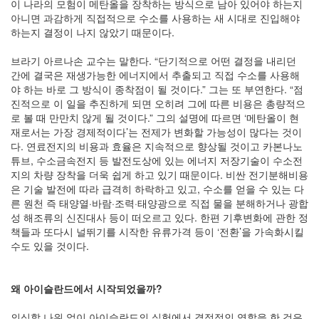
이 나라의 모험이 메탄올을 장착하는 방식으로 남아 있어야 하는지
아니면 과감하게 직접적으로 수소를 사용하는 새 시대로 진입해야
하는지 결정이 나지 않았기 때문이다.
브라기 아르나손 교수는 말한다. “단기적으로 어떤 결정을 내리던
간에 결국은 재생가능한 에너지에서 추출되고 직접 수소를 사용해
야 하는 바로 그 방식이 종착점이 될 것이다.” 그는 또 부연한다. “점
진적으로 이 일을 추진하게 되면 오히려 그에 따른 비용은 총량적으
로 볼 때 만만치 않게 될 것이다.” 그의 설명에 따르면 ‘메탄올이 현
재로서는 가장 경제적이다’는 전제가 변화할 가능성이 많다는 것이
다. 연료전지의 비용과 효율은 지속적으로 향상될 것이고 카본나노
튜브, 수소금속전지 등 발전도상에 있는 에너지 저장기술이 수소전
지의 차량 장착을 더욱 쉽게 하고 있기 때문이다. 비싼 전기분해비용
은 기술 발전에 따라 급격히 하락하고 있고, 수소를 얻을 수 있는 다
른 원천 즉 태양열·바람·조력·태양광으로 직접 물을 분해하거나 광합
성 해조류의 신진대사 등이 떠오르고 있다. 한편 기후변화에 관한 정
책들과 또다시 널뛰기를 시작한 유류가격 등이 ‘전환’을 가속화시킬
수도 있을 것이다.
왜 아이슬란드에서 시작되었을까?
의심할 나위 없이 아이슬란드의 실험에서 결정적인 역할을 한 것은