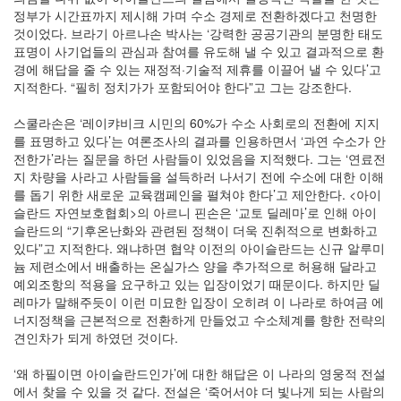
정부가 시간표까지 제시해 가며 수소 경제로 전환하겠다고 천명한
것이었다. 브라기 아르나손 박사는 ‘강력한 공공기관의 분명한 태도
표명이 사기업들의 관심과 참여를 유도해 낼 수 있고 결과적으로 환
경에 해답을 줄 수 있는 재정적·기술적 제휴를 이끌어 낼 수 있다’고
지적한다. “필히 정치가가 포함되어야 한다”고 그는 강조한다.
스쿨라손은 ‘레이캬비크 시민의 60%가 수소 사회로의 전환에 지지
를 표명하고 있다’는 여론조사의 결과를 인용하면서 ‘과연 수소가 안
전한가’라는 질문을 하던 사람들이 있었음을 지적했다. 그는 ‘연료전
지 차량을 사라고 사람들을 설득하러 나서기 전에 수소에 대한 이해
를 돕기 위한 새로운 교육캠페인을 펼쳐야 한다’고 제안한다. <아이
슬란드 자연보호협회>의 아르니 핀손은 ‘교토 딜레마’로 인해 아이
슬란드의 “기후온난화와 관련된 정책이 더욱 진취적으로 변화하고
있다”고 지적한다. 왜냐하면 협약 이전의 아이슬란드는 신규 알루미
늄 제련소에서 배출하는 온실가스 양을 추가적으로 허용해 달라고
예외조항의 적용을 요구하고 있는 입장이었기 때문이다. 하지만 딜
레마가 말해주듯이 이런 미묘한 입장이 오히려 이 나라로 하여금 에
너지정책을 근본적으로 전환하게 만들었고 수소체계를 향한 전략의
견인차가 되게 하였던 것이다.
‘왜 하필이면 아이슬란드인가’에 대한 해답은 이 나라의 영웅적 전설
에서 찾을 수 있을 것 같다. 전설은 ‘죽어서야 더 빛나게 되는 사람의