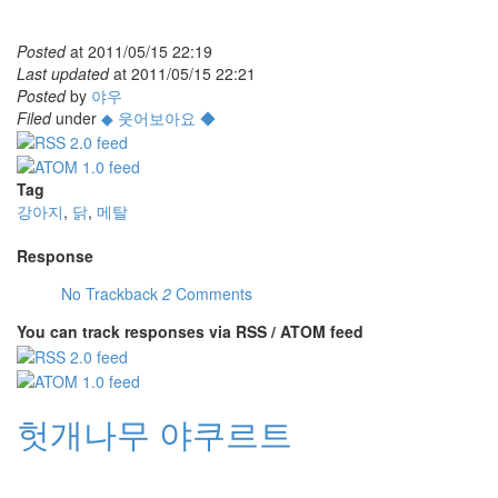
Posted
at
2011/05/15 22:19
Last updated
at
2011/05/15 22:21
Posted
by
야우
Filed
under
◆ 웃어보아요 ◆
Tag
강아지
,
닭
,
메탈
Response
No Trackback
2
Comments
You can track responses via RSS / ATOM feed
헛개나무 야쿠르트