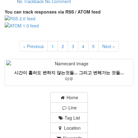
No Trackback
No Comment
You can track responses via RSS / ATOM feed
« Previous
1
2
3
4
5
Next »
시간이 흘러도 변하지 않는것들... 그리고 변해가는 것들...
야우
Home
Line
Tag List
Location
Keywords