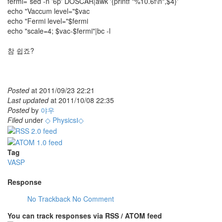
fermi=`sed -n '6p' DOSCAR|awk '{printf "%10.6f\n",$4}'`
echo "Vaccum level="$vac
echo "Fermi level="$fermi
echo "scale=4; $vac-$fermi"|bc -l
참 쉽죠?
Posted
at
2011/09/23 22:21
Last updated
at
2011/10/08 22:35
Posted
by
야우
Filed
under
◇ PhysicsⅠ◇
Tag
VASP
Response
No Trackback
No Comment
You can track responses via RSS / ATOM feed