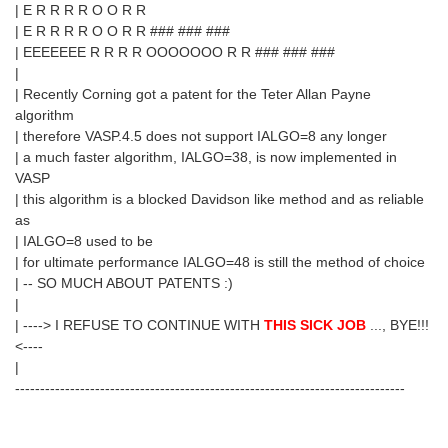
| E R R R R O O R R
| E R R R R O O R R ### ### ###
| EEEEEEE R R R R OOOOOOO R R ### ### ###
|
| Recently Corning got a patent for the Teter Allan Payne
algorithm
| therefore VASP.4.5 does not support IALGO=8 any longer
| a much faster algorithm, IALGO=38, is now implemented in
VASP
| this algorithm is a blocked Davidson like method and as reliable
as
| IALGO=8 used to be
| for ultimate performance IALGO=48 is still the method of choice
| -- SO MUCH ABOUT PATENTS :)
|
| ----> I REFUSE TO CONTINUE WITH
THIS SICK JOB
..., BYE!!!
<----
|
------------------------------------------------------------------------------