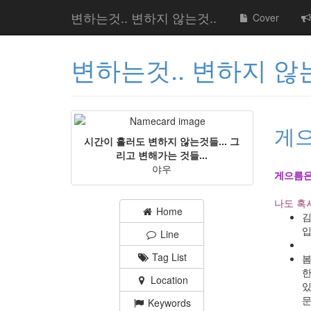
변하는것.. 변하지 않는것..
Cover
변하는것.. 변하지 않는
게으
시간이 흘러도 변하지 않는것들... 그
리고 변해가는 것들...
야우
게으름은
나도 혹
Home
입
Line
Tag List
봄
한
Location
있
문
Keywords