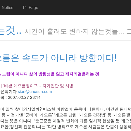
Notice
Page
것..
시간이 흘러도 변하지 않는것들... 
름은 속도가 아니라 방향이다!
 느림이 아니다 삶의 방향성을 잃고 제자리걸음하는 것
시 ‘바쁜 게으름뱅이’?… 자가진단 및 처방
김윤덕기자
sion@chosun.com
력 : 2007.02.27 23:14
이 일찍 찾아와서일까? 따스한 바람결에 온몸이 나른하다. 여건만 된다면 
 듯 서점가엔 ‘굿바이! 게으름’ ‘게으른 남편’ ‘게으른 건강법’ 등 ‘게으름
다는 뜻은 아니다. “춘곤증은 계절적 변화에 따른 일시적 현상일 뿐 게으름
요한(정신과 전문의)씨는 “다만 병적으로 게으른 사람들은 만물이 생동하는 