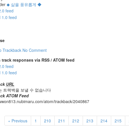
der
◆ 삶을 풍유롭게 ◆
se
o Trackback
No Comment
 track responses via RSS / ATOM feed
ack
URL
는 트랙백을 보낼 수 없습니다
ack ATOM Feed
jawwon813.nubimaru.com/atom/trackback/2040867
« Previous
1
210
211
212
213
214
215