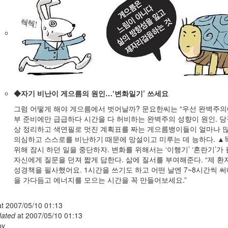
◆자기 비난이 게으름의 원인…‘변화일기’ 쓰세요
그럼 어떻게 해야 게으름에서 벗어날까? 문요한씨는 “우선 완벽주의
부 준비에만 급급하다 시간을 다 허비하는 완벽주의 성향이 원인. 
상 정리하고 색연필로 멋진 계획표를 짜는 게으름뱅이들이 얼마나 많
의심하고 스스로를 비난하기 때문에 망설이고 미루는 데 능하다. ▲
위해 잠시 하던 일을 중단하자. 변화를 위해서는 ‘이행기’ ‘혼란기’가 필
자신에게 질문을 던져 짧게 답한다. 삶에 질서를 부여해준다. “제 환
성경책을 필사했어요. 1시간을 쓰기도 하고 어떤 날엔 7~8시간씩 써
을 가다듬고 에너지를 모으는 시간을 꼭 만들어보세요.”
at
2007/05/10 01:13
dated
at
2007/05/10 01:13
y