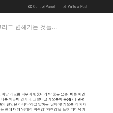
Control Panel
Write a Post
그리고 변해가는 것들...
마냥 게으름 피우며 빈둥대기 딱 좋은 요즘. 이를 예견
’을 다룬 책들이 인기다. 그렇다고 게으름이 봄(春)과 관련
의 원인은 아니다”라고 말하는 ‘굿바이! 게으름’의 저자
봄에 대해 ‘상대적 위축감’ ‘자책감’을 느껴 더더욱 게