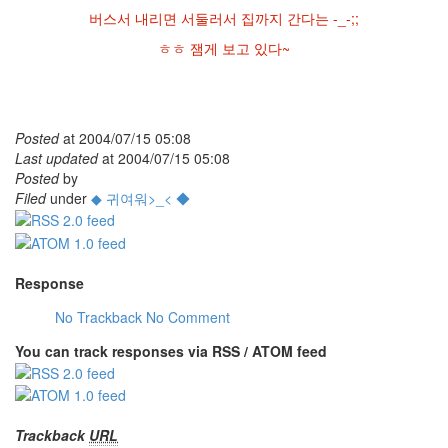
버스서 내리면 서둘러서 집까지 간다는 -_-;;
ㅎㅎ 잼게 보고 있다~
Posted
at
2004/07/15 05:08
Last updated
at
2004/07/15 05:08
Posted
by
Filed
under
◆ 귀여워>_< ◆
Response
No Trackback
No Comment
You can track responses via RSS / ATOM feed
Trackback
URL