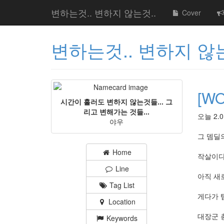
변하는것.. 변하지 않는것..
Cover
변하는것.. 변하지 않는
[W
시간이 흘러도 변하지 않는것들... 그
리고 변해가는 것들...
오늘 2
야우
그 뎀딜
Home
작살이다
Line
아직 새
Tag List
게다가 
Location
대장군 
Keywords