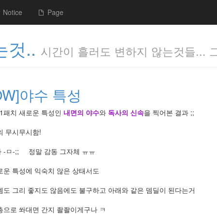
Notice
Page
것..
시간이 흘러도 변하지 않는것들... 
OW]야수 특성
.01패치 새로운 특성인
내면의 야수
와
독사의 신속
을 찍어본 결과 ;;
의 무시무시함!
 -ㅁ-;; 정말 감동 그자체 ㅠㅠ
로운 특성에 익숙치 않은 상태서도
템도 그리 좋지도 않음에도 불구하고 아래와 같은 뎀딜이 된다는거
총으로 쏴대면 간지 좔좔이게구나 ㅋ