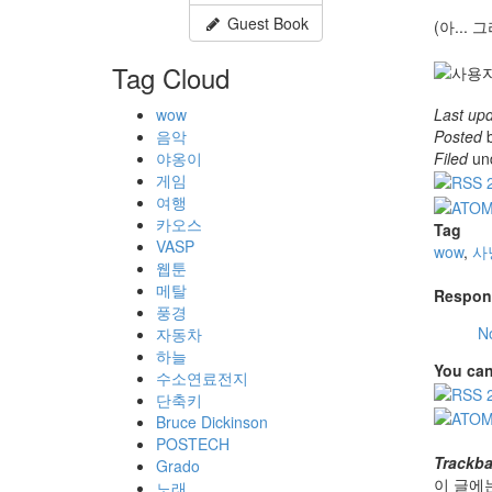
Guest Book
(아...
Tag Cloud
wow
Last up
음악
Posted
b
야옹이
Filed
un
게임
여행
카오스
Tag
VASP
wow
,
사
웹툰
메탈
Respon
풍경
N
자동차
하늘
You can
수소연료전지
단축키
Bruce Dickinson
POSTECH
Trackb
Grado
이 글에
노래