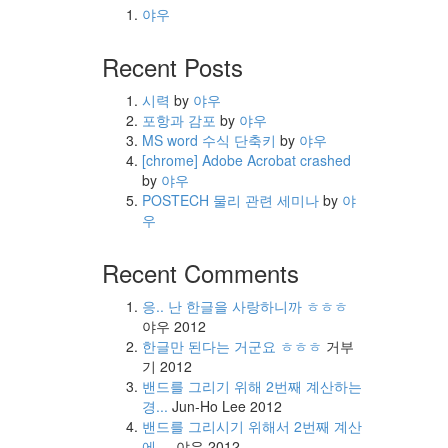
야우
Recent Posts
시력
by
야우
포항과 감포
by
야우
MS word 수식 단축키
by
야우
[chrome] Adobe Acrobat crashed
by
야우
POSTECH 물리 관련 세미나
by
야
우
Recent Comments
응.. 난 한글을 사랑하니까 ㅎㅎㅎ
야우
2012
한글만 된다는 거군요 ㅎㅎㅎ
거부
기
2012
밴드를 그리기 위해 2번째 계산하는
경...
Jun-Ho Lee
2012
밴드를 그리시기 위해서 2번째 계산
에 ...
야우
2012