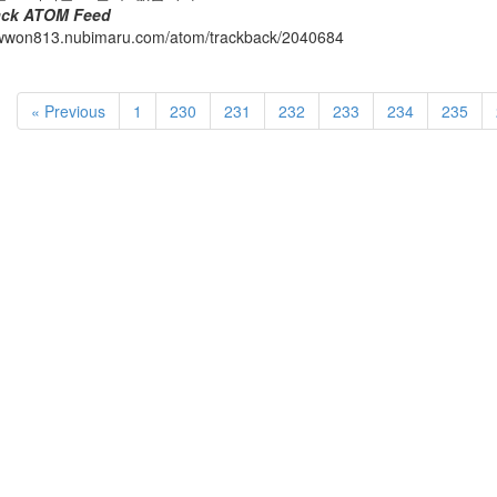
ack ATOM Feed
jawwon813.nubimaru.com/atom/trackback/2040684
« Previous
1
230
231
232
233
234
235